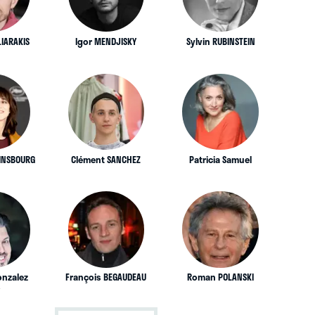
LIARAKIS
Igor MENDJISKY
Sylvin RUBINSTEIN
AINSBOURG
Clément SANCHEZ
Patricia Samuel
onzalez
François BEGAUDEAU
Roman POLANSKI
o