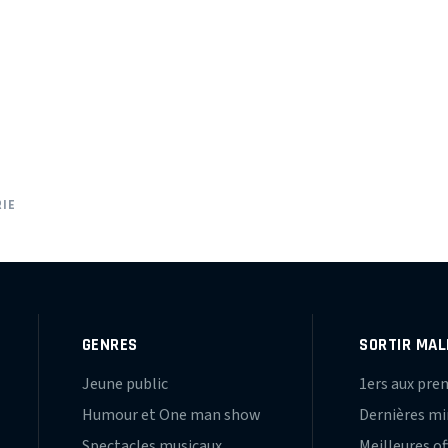
IE
GENRES
SORTIR MAL
Jeune public
1ers aux pre
Humour et One man show
Dernières m
Spectacles musicaux
Meilleures of