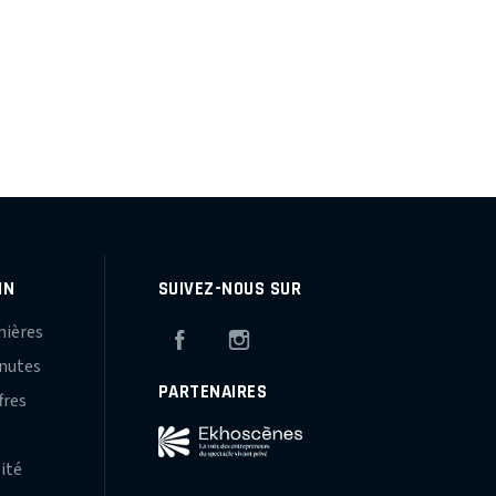
IN
SUIVEZ-NOUS SUR
mières
Facebook
Instagram
inutes
PARTENAIRES
fres
s
lité