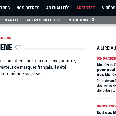
TRES
NOS OFFRES
ACTUALITÉS
ARTISTES
VIDÉOS
NANTES
AUTRES VILLES
EN TOURNÉE
ÉDIENS
RENE
À LIRE A
02/04/202
 un comédien, metteur en scène, peintre,
Molières 
créateur de masques français. Il a été
pour peut-
 la Comédie Française.
des Moliè
Enfin dévoil
des votes de
déroulera le 
06/05/202
Nuit des M