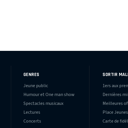
GENRES
SORTIR MAL
Jeune public
1ers aux pre
Humour et One man show
Dernières m
Spectacles musicaux
Meilleures of
Lectures
Place Jeune
Concerts
Carte de fidé