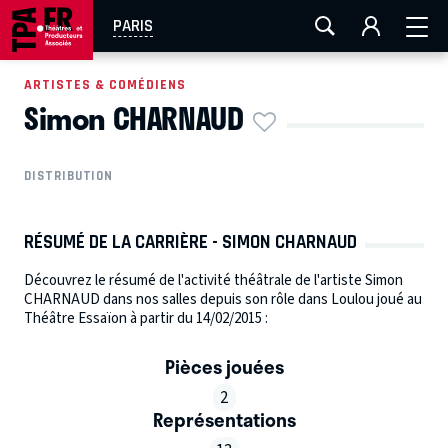
AIX-MARSEILLE
AURAY
CAEN
LA ROCHELLE
PARIS
ROUEN
TOULOUSE
FESTIVAL OFF AVIGNON
ARTISTES & COMÉDIENS
Simon CHARNAUD
EN TOURNÉE
DISTRIBUTION
RÉSUMÉ DE LA CARRIÈRE - SIMON CHARNAUD
Découvrez le résumé de l'activité théâtrale de l'artiste Simon
CHARNAUD dans nos salles depuis son rôle dans Loulou joué au
Théâtre Essaïon à partir du 14/02/2015 :
Pièces jouées
2
Représentations