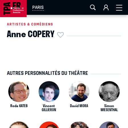
AIX-MARSEILLE
AURAY
CAEN
LA ROCHELLE
PARIS
ROUEN
TOULOUSE
FESTIVAL OFF AVIGNON
ARTISTES & COMÉDIENS
Anne COPERY
EN TOURNÉE
AUTRES PERSONNALITÉS DU THÉÂTRE
Reda KATEB
Vincent
David MORA
Simon
GILLIERON
WIESENTHAL