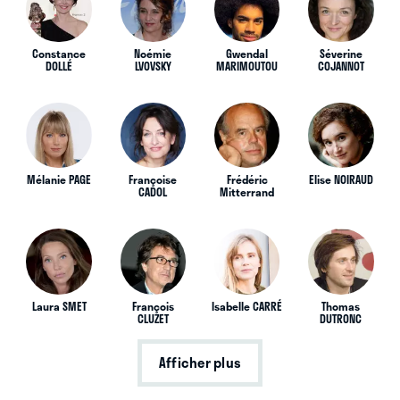
Constance
Noémie
Gwendal
Séverine
DOLLÉ
LVOVSKY
MARIMOUTOU
COJANNOT
Mélanie PAGE
Françoise
Frédéric
Elise NOIRAUD
CADOL
Mitterrand
Laura SMET
François
Isabelle CARRÉ
Thomas
CLUZET
DUTRONC
Afficher plus