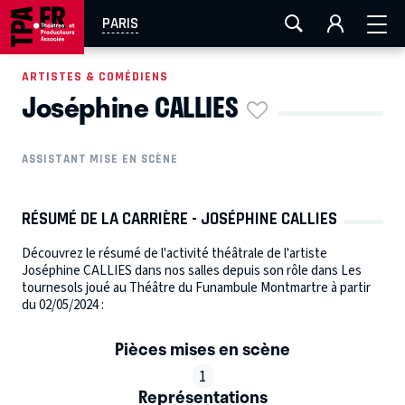
AIX-MARSEILLE
AURAY
CAEN
LA ROCHELLE
PARIS
ROUEN
TOULOUSE
FESTIVAL OFF AVIGNON
ARTISTES & COMÉDIENS
Joséphine CALLIES
EN TOURNÉE
ASSISTANT MISE EN SCÈNE
RÉSUMÉ DE LA CARRIÈRE - JOSÉPHINE CALLIES
Découvrez le résumé de l'activité théâtrale de l'artiste
Joséphine CALLIES dans nos salles depuis son rôle dans Les
tournesols joué au Théâtre du Funambule Montmartre à partir
du 02/05/2024 :
Pièces mises en scène
1
Représentations