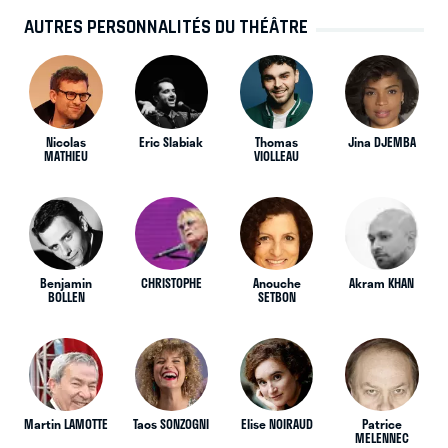
AUTRES PERSONNALITÉS DU THÉÂTRE
Nicolas
Eric Slabiak
Thomas
Jina DJEMBA
MATHIEU
VIOLLEAU
Benjamin
CHRISTOPHE
Anouche
Akram KHAN
BOLLEN
SETBON
Martin LAMOTTE
Taos SONZOGNI
Elise NOIRAUD
Patrice
MELENNEC