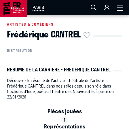
AIX-MARSEILLE
AURAY
CAEN
LA ROCHELLE
PARIS
ROUEN
TOULOUSE
FESTIVAL OFF AVIGNON
ARTISTES & COMÉDIENS
Frédérique CANTREL
EN TOURNÉE
DISTRIBUTION
RÉSUMÉ DE LA CARRIÈRE - FRÉDÉRIQUE CANTREL
Découvrez le résumé de l'activité théâtrale de l'artiste
Frédérique CANTREL dans nos salles depuis son rôle dans
Cochons d'Inde joué au Théâtre des Nouveautés à partir du
22/01/2026 :
Pièces jouées
1
Représentations