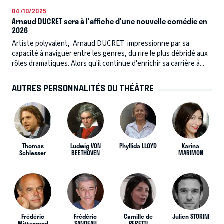
04/10/2025
Arnaud DUCRET sera à l'affiche d'une nouvelle comédie en
2026
Artiste polyvalent, Arnaud DUCRET impressionne par sa
capacité à naviguer entre les genres, du rire le plus débridé aux
rôles dramatiques. Alors qu'il continue d'enrichir sa carrière à...
AUTRES PERSONNALITÉS DU THÉÂTRE
Thomas
Ludwig VON
Phyllida LLOYD
Karina
Schlesser
BEETHOVEN
MARIMON
Frédéric
Frédéric
Camille de
Julien STORINI
Mitterrand
SANDEAU
PERETTI