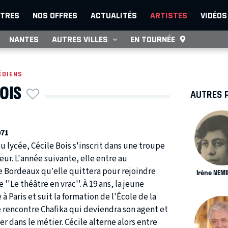
TRES
NOS OFFRES
ACTUALITÉS
ARTISTES
VIDÉOS
NANTES
AUTRES VILLES
EN TOURNÉE
ÉDIENS
OIS
AUTRES 
971
au lycée, Cécile Bois s'inscrit dans une troupe
ur. L'année suivante, elle entre au
e Bordeaux qu’elle quittera pour rejoindre
Irène NEM
''Le théâtre en vrac''. À 19 ans, la jeune
à Paris et suit la formation de l'École de la
e rencontre Chafika qui deviendra son agent et
er dans le métier. Cécile alterne alors entre