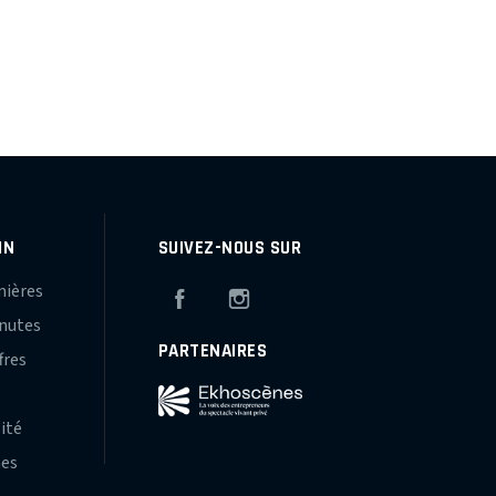
IN
SUIVEZ-NOUS SUR
mières
Facebook
Instagram
inutes
PARTENAIRES
fres
s
lité
hes