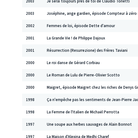
2003
Je serai toujours près de toi de Claudio Tonetti
2003
Joséphine, ange gardien, épisode Compteur à zéro r
2002
Femmes de loi, épisode Dette d'amour
2001
La Grande Vie ! de Philippe Dajoux
2001
Résurrection (Resurrezione) des Frères Taviani
2000
Le roi danse de Gérard Corbiau
2000
Le Roman de Lulu de Pierre-Olivier Scotto
2000
Maigret, épisode Maigret chez les riches de Denys Gr
1998
Ça n'empêche pas les sentiments de Jean-Pierre Ja
1998
La Femme de l'Italien de Michaël Perrotta
1997
Une soupe aux herbes sauvages de Alain Bonnot
1997
La Maison d'Alexina de Medhi Charef