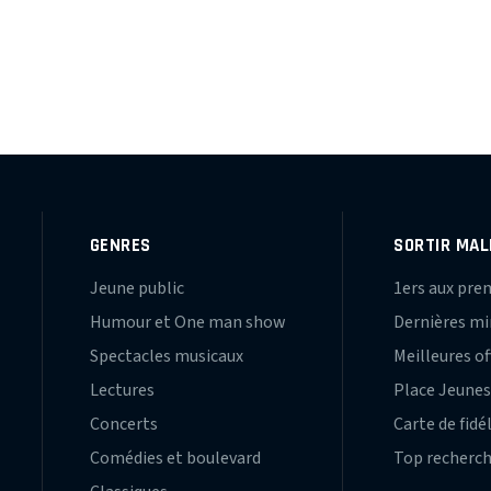
GENRES
SORTIR MAL
Jeune public
1ers aux pre
Humour et One man show
Dernières m
Spectacles musicaux
Meilleures of
Lectures
Place Jeune
Concerts
Carte de fidé
Comédies et boulevard
Top recherc