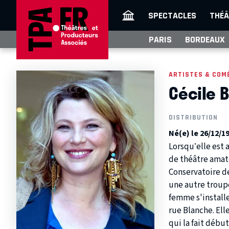
SPECTACLES
THÉÂ
PARIS
BORDEAUX
ARTISTES & COM
Cécile B
DISTRIBUTION
Né(e) le 26/12/1
Lorsqu’elle est 
de théâtre amate
Conservatoire d
une autre troupe 
femme s'installe 
rue Blanche. Ell
qui la fait début