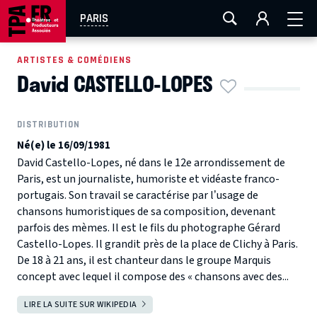
AIX-MARSEILLE
AURAY
CAEN
LA ROCHELLE
PARIS
ROUEN
TOULOUSE
FESTIVAL OFF AVIGNON
ARTISTES & COMÉDIENS
David CASTELLO-LOPES
EN TOURNÉE
DISTRIBUTION
Né(e) le 16/09/1981
David Castello-Lopes, né dans le 12e arrondissement de
Paris, est un journaliste, humoriste et vidéaste franco-
portugais. Son travail se caractérise par l’usage de
chansons humoristiques de sa composition, devenant
parfois des mèmes. Il est le fils du photographe Gérard
Castello-Lopes. Il grandit près de la place de Clichy à Paris.
De 18 à 21 ans, il est chanteur dans le groupe Marquis
concept avec lequel il compose des « chansons avec des...
LIRE LA SUITE SUR WIKIPEDIA