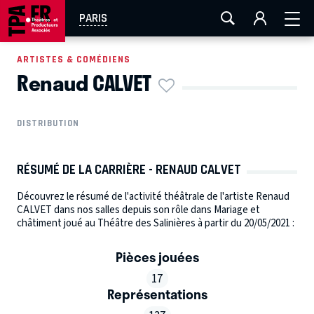
AIX-MARSEILLE
AURAY
CAEN
LA ROCHELLE
PARIS
ROUEN
TOULOUSE
FESTIVAL OFF AVIGNON
ARTISTES & COMÉDIENS
Renaud CALVET
EN TOURNÉE
DISTRIBUTION
RÉSUMÉ DE LA CARRIÈRE - RENAUD CALVET
Découvrez le résumé de l'activité théâtrale de l'artiste Renaud
CALVET dans nos salles depuis son rôle dans Mariage et
châtiment joué au Théâtre des Salinières à partir du 20/05/2021 :
Pièces jouées
17
Représentations