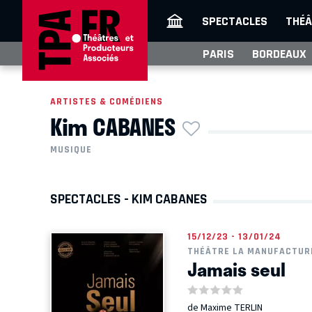
SPECTACLES
THÉÂ
PARIS
BORDEAUX
ARTISTES & COMÉDIENS
Kim CABANES
MUSIQUE
SPECTACLES - KIM CABANES
15/12/23 - 13/01/24
THÉÂTRE LA MANUFACTUR
Jamais seul
de Maxime TERLIN