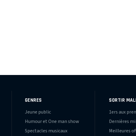
GENRES
SORTIR MAL
Jeune public
1ers aux pre
Humour et One man show
Dernières m
Spectacles musicaux
Meilleures of