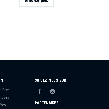
Afficher plus
IN
SUIVEZ-NOUS SUR
mières
Facebook
Instagram
inutes
PARTENAIRES
fres