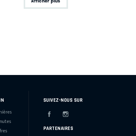
Afficher plus
IN
SUIVEZ-NOUS SUR
mières
Facebook
Instagram
inutes
PARTENAIRES
fres