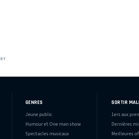
RRY
GENRES
SORTIR MAL
Jeune public
1ers aux pre
Humour et One man show
Dernières m
Spectacles musicaux
Meilleures of