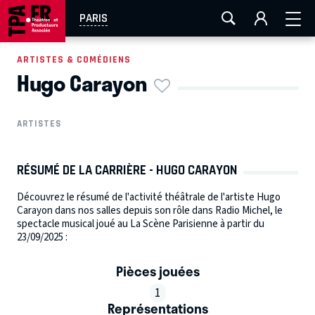
AIX-MARSEILLE
AURAY
CAEN
LA ROCHELLE
PARIS
ROUEN
TOULOUSE
FESTIVAL OFF AVIGNON
ARTISTES & COMÉDIENS
Hugo Carayon
EN TOURNÉE
ARTISTES
RÉSUMÉ DE LA CARRIÈRE - HUGO CARAYON
Découvrez le résumé de l'activité théâtrale de l'artiste Hugo
Carayon dans nos salles depuis son rôle dans Radio Michel, le
spectacle musical joué au La Scène Parisienne à partir du
23/09/2025 :
Pièces jouées
1
Représentations