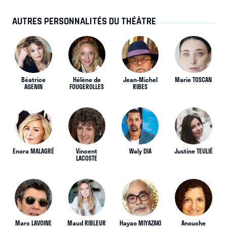
AUTRES PERSONNALITÉS DU THÉÂTRE
Béatrice
Hélène de
Jean-Michel
Marie TOSCAN
AGENIN
FOUGEROLLES
RIBES
Enora MALAGRÉ
Vincent
Waly DIA
Justine TEULIÉ
LACOSTE
Marc LAVOINE
Maud RIBLEUR
Hayao MIYAZAKI
Anouche