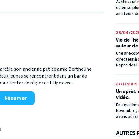
Avril est un
qu'en se plo
amateurs de
28/04/202
Vie de Thé
auteur de
Une anecdote
directeur à 
Repas des Fa
harcèle son ancienne petite amie Bertheline
deux jeunes se rencontrent dans un bar de
pour tenter de régler ce litige avec...
27/11/2019
Un après-
vidéo.
Réserver
En deuxième 
Novembre, n
avons pu re
S
AUTRES 