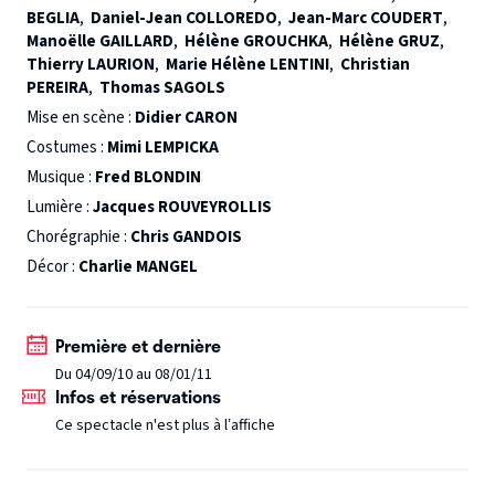
BEGLIA
,
Daniel-Jean COLLOREDO
,
Jean-Marc COUDERT
,
pittoresque plénitude. En effet, ce dernier vient annoncer à
Manoëlle GAILLARD
,
Hélène GROUCHKA
,
Hélène GRUZ
,
son père son désir d'épouser Muriel Dieulafoi, une jeune
Thierry LAURION
,
Marie Hélène LENTINI
,
Christian
fille de bonne famille dont le père est un homme politique
PEREIRA
,
Thomas SAGOLS
en vue dans la région. Et Laurent de rajouter que ses futurs
Mise en scène :
Didier CARON
beaux-parents veulent rencontrer ses parents dans deux
Costumes :
Mimi LEMPICKA
jours ! Georges et Albin vont alors tenter de se muer en
Musique :
Fred BLONDIN
parents modèles, dépourvus de toute équivoque. Mais
Lumière :
Jacques ROUVEYROLLIS
chassez le naturel et il revient au galop !
Chorégraphie :
Chris GANDOIS
Décor :
Charlie MANGEL
Première et dernière
Du 04/09/10 au 08/01/11
Infos et réservations
Ce spectacle n'est plus à l’affiche