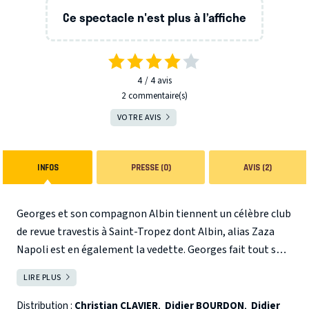
Ce spectacle n'est plus à l’affiche
4
4
avis
2 commentaire(s)
VOTRE AVIS
INFOS
PRESSE (0)
AVIS (2)
Georges et son compagnon Albin tiennent un célèbre club
de revue travestis à Saint-Tropez dont Albin, alias Zaza
Napoli est en également la vedette. Georges fait tout son
possible pour tempérer les caprices de la diva et ses sauts
LIRE PLUS
FERMER
d'humeur qui rythment leur longue vie commune. Mais
l'arrivée de Laurent, le fils de Georges va bousculer cette
Distribution :
Christian CLAVIER
,
Didier BOURDON
,
Didier