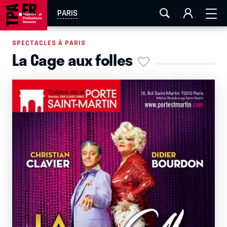
AIX-MARSEILLE
AURAY
CAEN
LA ROCHELLE
PARIS
ROUEN
TOULOUSE
FESTIVAL OFF AVIGNON
SPECTACLES À PARIS
La Cage aux folles
EN TOURNÉE