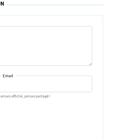
ON
Email
Jamais affiché, jamais partagé !