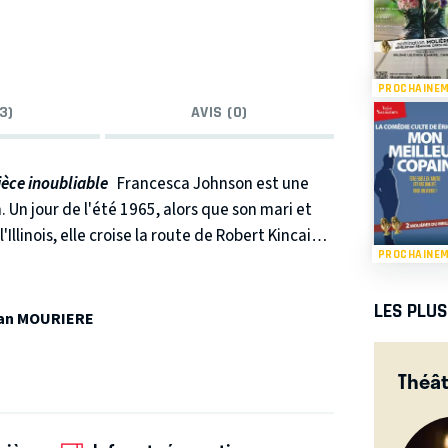
PROCHAINE
3)
AVIS (0)
ièce inoubliable
Francesca Johnson est une
 Un jour de l'été 1965, alors que son mari et
Illinois, elle croise la route de Robert Kincaid,
PROCHAINE
é de Madison pour le
National Geographic
. Dès
 pour l’autre mais ne disposent que de quelques
LES PLU
e et sans espoir, dont le souvenir deviendra
an MOURIERE
idges of Madison County remporta un succès
nes en tête des best-sellers.
La pièce, adaptée
Théât
és de Meryl Streep, a été créée au Théâtre Marigny
ent reprise par Clémentine Célarié