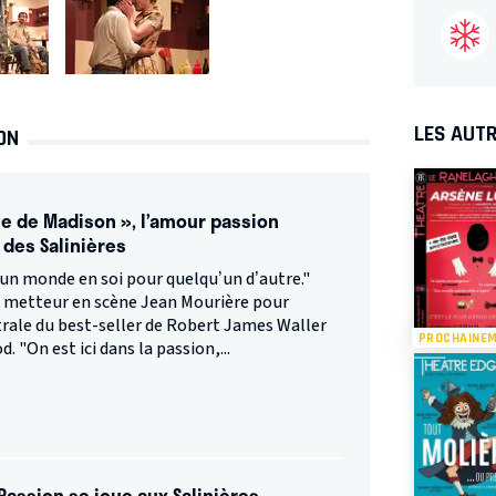
LES AUTR
ON
te de Madison », l’amour passion
 des Salinières
 un monde en soi pour quelqu’un d’autre."
le metteur en scène Jean Mourière pour
rale du best-seller de Robert James Waller
PROCHAINE
. "On est ici dans la passion,...
 Passion se joue aux Salinières.