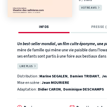
VOTRE AVIS
INFOS
PRESSE (
Un best
-
seller mondial
, un
film culte éponyme
, une
p
mère de famille qui mène une vie paisible dans l'Iowa.
ses enfants sont partis à une foire aux bestiaux dans l'
reporter chargé de photographier les ponts du comt
LIRE PLUS
FERMER
leur premier regard, ils savent qu’ils sont faits l’un
jours pour se découvrir et vivre cette passion, secrèt
Distribution :
Marine SEGALEN
,
Damien TRIDANT
,
Je
leur raison de vivre.
Publié en 1992, le roman The Br
Mise en scène :
Jean MOURIERE
inouï avec plus de 9 millions d’exemplaires et 149 semai
Adaptation :
Didier CARON
,
Dominique DESCHAMPS
du film réalisé par Clint Eastwood, où il jouait aux côt
en 2007 avec Alain Delon et Mireille Darc, puis récemm
et Aurélien Recoing.