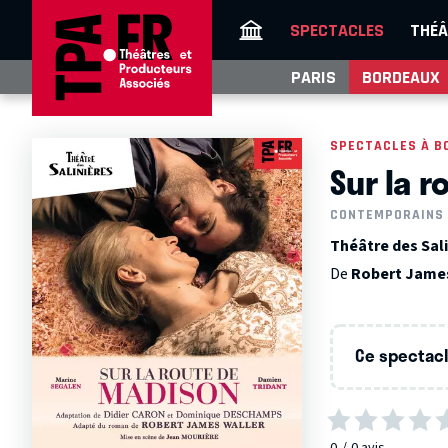
SPECTACLES
THÉÂ
PARIS
BORDEAUX
SPECTACLES À B
Sur la 
CONTEMPORAINS
Théâtre des Sal
De
Robert Jame
Ce spectacle
0
0
avis