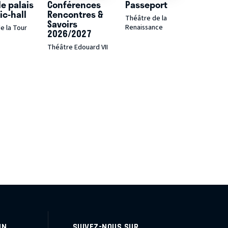
 le palais
Conférences
Passeport
ic-hall
Rencontres &
Théâtre de la
Savoirs
Renaissance
e la Tour
2026/2027
Théâtre Edouard VII
IN
SUIVEZ-NOUS SUR