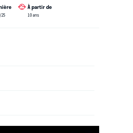
nière
À partir de
/25
10 ans