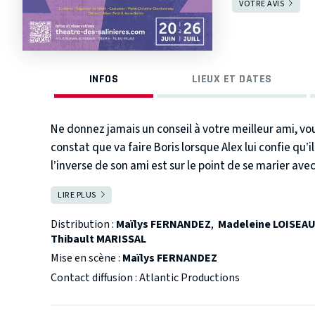
VOTRE AVIS
INFOS
LIEUX ET DATES
Ne donnez jamais un conseil à votre meilleur ami, vo
constat que va faire Boris lorsque Alex lui confie qu’i
l’inverse de son ami est sur le point de se marier avec 
car il est humainement cruel d’annoncer à sa femme 
LIRE PLUS
FERMER
Julie va lui poser la question fatidique, Alex va suivr
Distribution :
Maïlys FERNANDEZ
,
Madeleine LOISEA
Thibault MARISSAL
Mise en scène :
Maïlys FERNANDEZ
Contact diffusion : Atlantic Productions