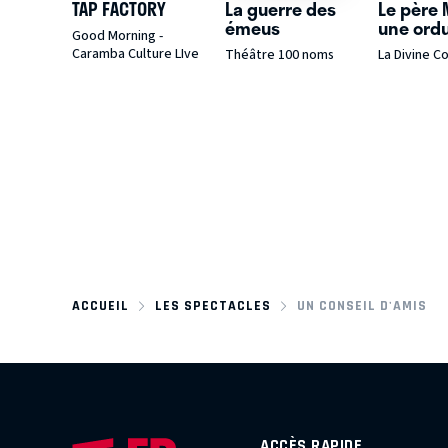
TAP FACTORY
La guerre des
Le père 
émeus
une ord
Good Morning -
Caramba Culture LIve
Théâtre 100 noms
La Divine 
ACCUEIL
LES SPECTACLES
UN CONSEIL D'AMIS
ACCÈS RAPIDE