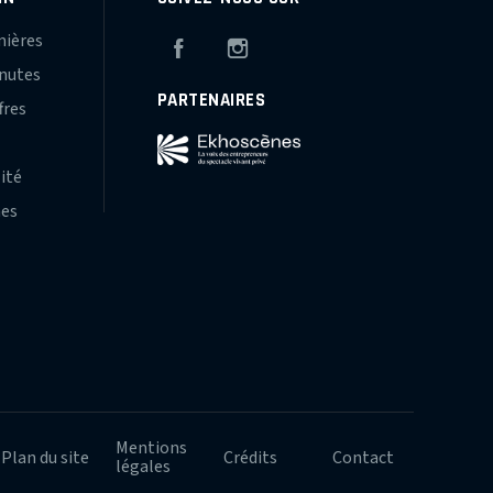
mières
Facebook
Instagram
inutes
PARTENAIRES
fres
s
lité
hes
Mentions
Plan du site
Crédits
Contact
légales