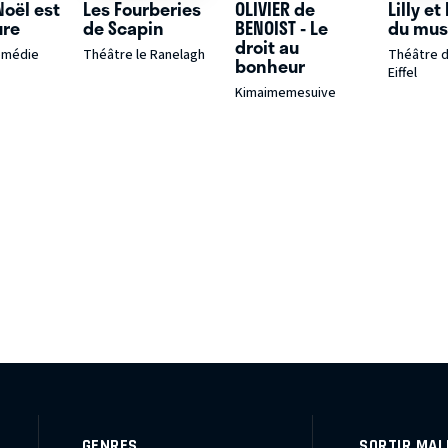
Noël est
Les Fourberies
OLIVIER de
Lilly et
ure
de Scapin
BENOIST - Le
du mus
droit au
Comédie
Théâtre le Ranelagh
Théâtre d
bonheur
Eiffel
Kimaimemesuive
GENRES
SORTIR MAL