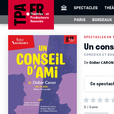
SPECTACLES
THÉÂ
PARIS
BORDEAUX
SPECTACLES EN 
Un cons
COMÉDIES ET BO
De
Didier CARON
Ce spectacle
0
0
avis