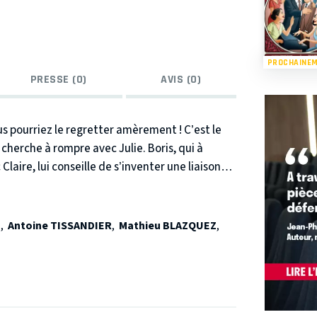
PROCHAINE
PRESSE (0)
AVIS (0)
us pourriez le regretter amèrement !
C’est le
l cherche à rompre avec Julie. Boris, qui à
Claire, lui conseille de s’inventer une liaison
qu’on ne la quitte pour personne. Alors quand
e le conseil de son ami et lui livrer un nom…
U
,
Antoine TISSANDIER
,
Mathieu BLAZQUEZ
,