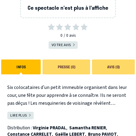
Ce spectacle n'est plus à l’affiche
0
0
avis
VOTRE AVIS
INFOS
PRESSE (0)
AVIS (0)
Six colocataires d’un petit immeuble organisent dans leur
cour, une fête pour apprendre à se connaître. Ils ne seront
pas déçus ! Les mesquineries de voisinage révèlent
rapidement de gros problèmes de cohabitation ; cet
LIRE PLUS
FERMER
apéritif convivial commence au champagne, vire vite au
vinaigre et s’achève au vitriol !
Distribution :
Virginie PRADAL
,
Samantha RENIER
,
Constance CARRELET
,
Gaëlle LEBERT
,
Bruno PAVIOT
,