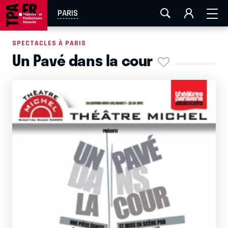
AIX-MARSEILLE
AURAY
CAEN
LA ROCHELLE
PARIS
ROUEN
TOULOUSE
FESTIVAL OFF AVIGNON
SPECTACLES À PARIS
Un Pavé dans la cour
EN TOURNÉE