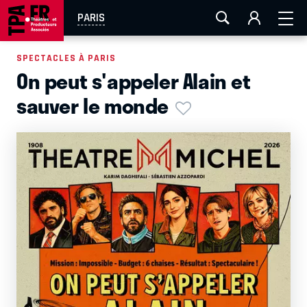
AIX-MARSEILLE
AURAY
CAEN
LA ROCHELLE
PARIS
ROUEN
TOULOUSE
FESTIVAL OFF AVIGNON
SPECTACLES À PARIS
On peut s'appeler Alain et
EN TOURNÉE
sauver le monde