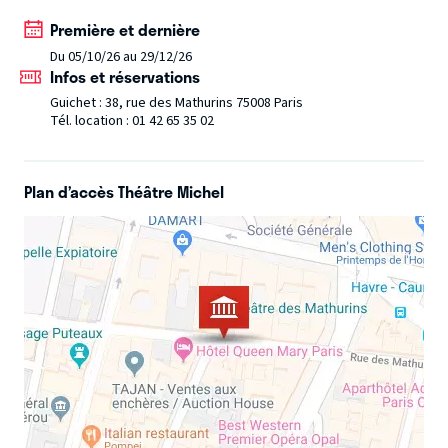
interprétant 28 personnages, un hélicoptère, une plaque
Première et dernière
d’égout et un serveur informatique. À coup de ralentis,
Du 05/10/26 au 29/12/26
cascades et effets magiques.
Infos et réservations
Une véritable série… en live et sans écran.
Guichet : 38, rue des Mathurins 75008 Paris
Tél. location : 01 42 65 35 02
Plan d’accès Théâtre Michel