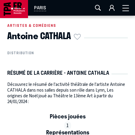
AIX-MARSEILLE
AURAY
CAEN
LA ROCHELLE
PARIS
ROUEN
TOULOUSE
FESTIVAL OFF AVIGNON
ARTISTES & COMÉDIENS
Antoine CATHALA
EN TOURNÉE
DISTRIBUTION
RÉSUMÉ DE LA CARRIÈRE - ANTOINE CATHALA
Découvrez le résumé de l'activité théâtrale de l'artiste Antoine
CATHALA dans nos salles depuis son rôle dans Lynn, Les
origines de Noël joué au Théâtre le 13ème Art à partir du
24/01/2024 :
Pièces jouées
1
Représentations