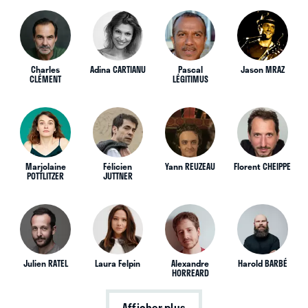
Charles
Adina CARTIANU
Pascal
Jason MRAZ
CLÉMENT
LÉGITIMUS
Marjolaine
Félicien
Yann REUZEAU
Florent CHEIPPE
POTTLITZER
JUTTNER
Julien RATEL
Laura Felpin
Alexandre
Harold BARBÉ
HORREARD
Afficher plus