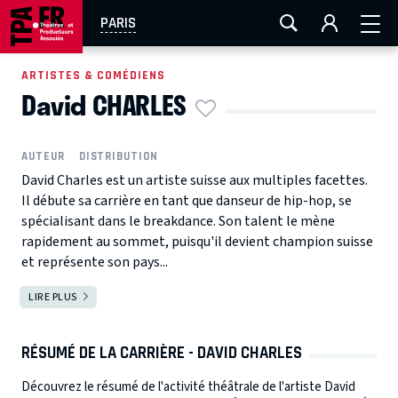
AIX-MARSEILLE
AURAY
CAEN
LA ROCHELLE
PARIS
ROUEN
TOULOUSE
FESTIVAL OFF AVIGNON
ARTISTES & COMÉDIENS
David CHARLES
EN TOURNÉE
AUTEUR
DISTRIBUTION
David Charles est un artiste suisse aux multiples facettes.
Il débute sa carrière en tant que danseur de hip-hop, se
spécialisant dans le breakdance. Son talent le mène
rapidement au sommet, puisqu'il devient champion suisse
et représente son pays...
LIRE PLUS
RÉSUMÉ DE LA CARRIÈRE - DAVID CHARLES
Découvrez le résumé de l'activité théâtrale de l'artiste David