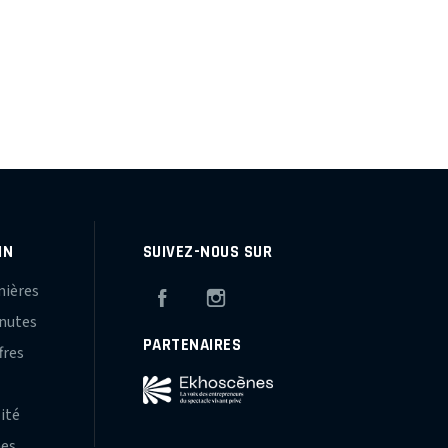
IN
SUIVEZ-NOUS SUR
mières
Facebook
Instagram
inutes
PARTENAIRES
fres
s
lité
hes