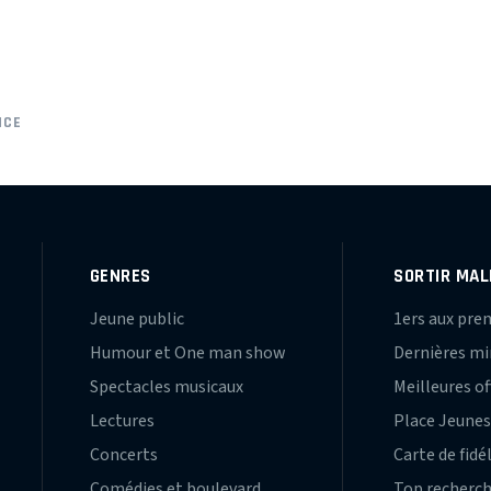
NCE
GENRES
SORTIR MAL
Jeune public
1ers aux pre
Humour et One man show
Dernières m
Spectacles musicaux
Meilleures of
Lectures
Place Jeune
Concerts
Carte de fidé
Comédies et boulevard
Top recherc