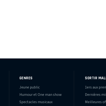
GENRES
SORTIR MAL
Jeune public
1ers aux pre
Humour et One man show
Dernières m
Spectacles musicaux
Meilleures of