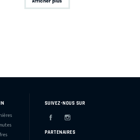
Afficher plus
IN
SUIVEZ-NOUS SUR
mières
Facebook
Instagram
inutes
PARTENAIRES
fres