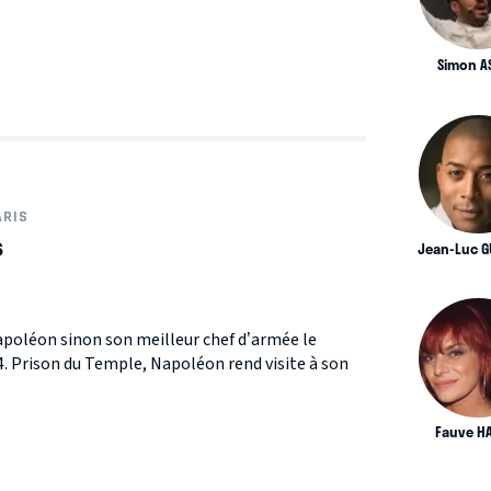
Simon A
ARIS
s
Jean-Luc G
apoléon sinon son meilleur chef d’armée le
 Prison du Temple, Napoléon rend visite à son
Fauve H