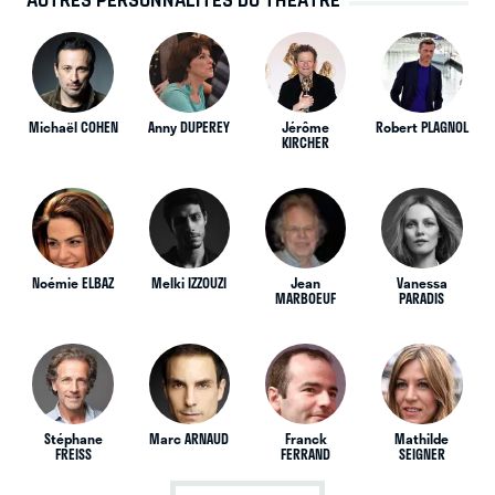
AUTRES PERSONNALITÉS DU THÉÂTRE
Michaël COHEN
Anny DUPEREY
Jérôme
Robert PLAGNOL
KIRCHER
Noémie ELBAZ
Melki IZZOUZI
Jean
Vanessa
MARBOEUF
PARADIS
Stéphane
Marc ARNAUD
Franck
Mathilde
FREISS
FERRAND
SEIGNER