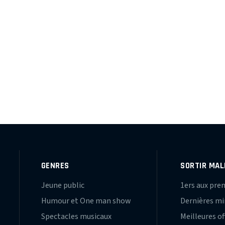
E
GENRES
SORTIR MAL
Jeune public
1ers aux pre
Humour et One man show
Dernières m
Spectacles musicaux
Meilleures of