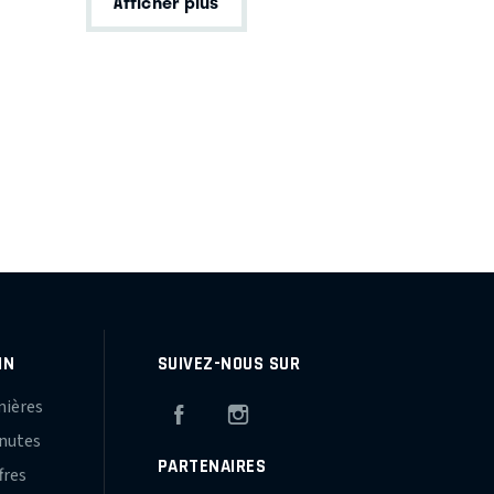
Afficher plus
IN
SUIVEZ-NOUS SUR
mières
Facebook
Instagram
inutes
PARTENAIRES
fres