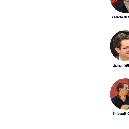
Valérie BE
Julien S
Thibault 