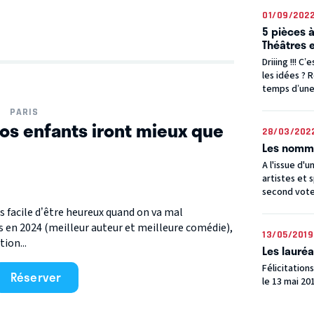
01/09/202
5 pièces à
Théâtres 
Driiing !!! 
les idées ? 
temps d’une 
PARIS
os enfants iront mieux que
28/03/202
Les nommé
A l'issue d'
artistes et 
second vote 
as facile d’être heureux quand on va mal
 en 2024 (meilleur auteur et meilleure comédie),
13/05/2019
ion...
Les lauré
Félicitation
Réserver
le 13 mai 20