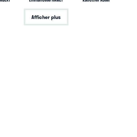
AMBERT
Emmanuelle HAMET
Kaouther ADIMI
Afficher plus