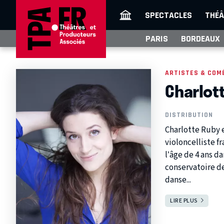
SPECTACLES
THÉÂ
PARIS
BORDEAUX
ARTISTES & COM
Charlot
DISTRIBUTION
Charlotte Ruby 
violoncelliste f
l’âge de 4 ans d
conservatoire de
danse...
LIRE PLUS