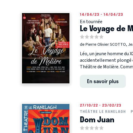
14/04/23 - 14/04/23
En tournée
Le Voyage de M
de Pierre Olivier SCOTTO, J
Léo, un jeune homme du XXI
accidentellement plongé en
Théâtre de Molière. Comm
En savoir plus
27/10/22 - 23/02/23
THÉÂTRE LE RANELAGH
P
Dom Juan