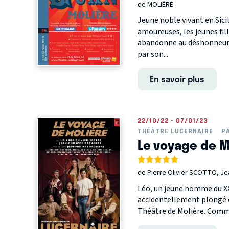
de MOLIÈRE
Jeune noble vivant en Sic
amoureuses, les jeunes fil
abandonne au déshonneur. A
par son...
En savoir plus
22/10/22 - 07/01/23
THÉÂTRE LUCERNAIRE
P
Le voyage de M
de Pierre Olivier SCOTTO, J
Léo, un jeune homme du XXI
accidentellement plongé en
Théâtre de Molière. Comm