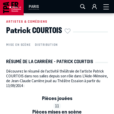
AIX-MARSEILLE
AURAY
CAEN
LA ROCHELLE
PARIS
ROUEN
TOULOUSE
FESTIVAL OFF AVIGNON
ARTISTES & COMÉDIENS
Patrick COURTOIS
EN TOURNÉE
MISE EN SCÈNE
DISTRIBUTION
RÉSUMÉ DE LA CARRIÈRE - PATRICK COURTOIS
Découvrez le résumé de l'activité théâtrale de l'artiste Patrick
COURTOIS dans nos salles depuis son rôle dans L'Aide-Mémoire,
de Jean-Claude Carrière joué au Théâtre Essaïon à partir du
13/09/2014 :
Pièces jouées
11
Pièces mises en scène