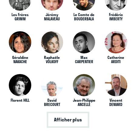
Les Frères
Jérémy
Le Comte de
Frédéric
GRIMM
MALAVEAU
BOUDERBALA
IMBERTY
Géraldine
Raphaële
Max
Catherine
NAKACHE
VOLKOFF
CARPENTIER
ARDITI
Florent HILL
David
Jean-Philippe
Vincent
BRECOURT
ANCELLE
DENIARD
Afficher plus