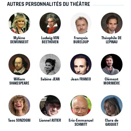
AUTRES PERSONNALITÉS DU THÉÂTRE
Mylène
Ludwig VON
François
Théophile DE
DEMONGEOT
BEETHOVEN
BURELOUP
LEPINAU
William
Sabine JEAN
Jean FRANCO
Clément
SHAKESPEARE
MORINIÈRE
Taos SONZOGNI
Lionnel ASTIER
Eric-Emmanuel
Clara de
SCHMITT
GASQUET