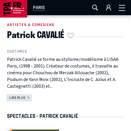
AIX-MARSEILLE
AURAY
CAEN
LA ROCHELLE
PARIS
ROUEN
TOULOUSE
FESTIVAL OFF AVIGNON
ARTISTES & COMÉDIENS
Patrick CAVALIÉ
EN TOURNÉE
COSTUMES
Patrick Cavalié se forme au stylisme/modélisme à LISAA
Paris, (1998 - 2001). Créateur de costumes, il travaille au
cinéma pour Chouchou de Merzak Allouache (2002),
Podium de Yann Moix (2002), L’Incruste de C. Julius et A.
Castegnetti (2003) et...
LIRE PLUS
SPECTACLES - PATRICK CAVALIÉ