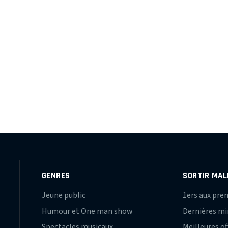
GENRES
SORTIR MAL
Jeune public
1ers aux pre
Humour et One man show
Dernières m
Spectacles musicaux
Meilleures of