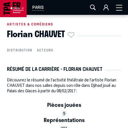
AIX-MARSEILLE
AURAY
CAEN
LA ROCHELLE
PARIS
ROUEN
TOULOUSE
FESTIVAL OFF AVIGNON
ARTISTES & COMÉDIENS
Florian CHAUVET
EN TOURNÉE
DISTRIBUTION
ACTEURS
RÉSUMÉ DE LA CARRIÈRE - FLORIAN CHAUVET
Découvrez le résumé de l'activité théâtrale de l'artiste Florian
CHAUVET dans nos salles depuis son rôle dans Djihad joué au
Palais des Glaces à partir du 08/02/2017 :
Pièces jouées
9
Représentations