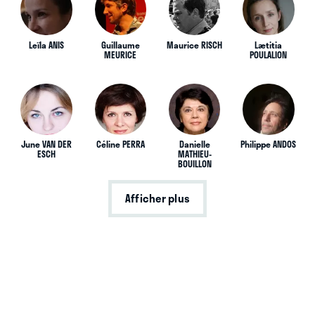
Leïla ANIS
Guillaume
Maurice RISCH
Lætitia
MEURICE
POULALION
June VAN DER
Céline PERRA
Danielle
Philippe ANDOS
ESCH
MATHIEU-
BOUILLON
Afficher plus