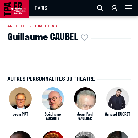
AIX-MARSEILLE
AURAY
CAEN
LA ROCHELLE
PARIS
ROUEN
TOULOUSE
FESTIVAL OFF AVIGNON
ARTISTES & COMÉDIENS
Guillaume CAUBEL
EN TOURNÉE
AUTRES PERSONNALITÉS DU THÉÂTRE
Jean PIAT
Stéphane
Jean Paul
Arnaud DUCRET
AUCANTE
GAULTIER