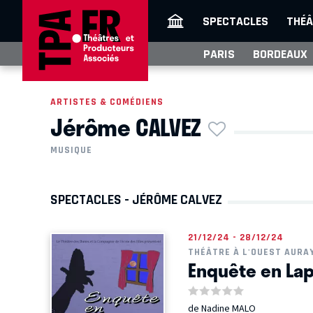
SPECTACLES
THÉÂ
PARIS
BORDEAUX
ARTISTES & COMÉDIENS
Jérôme CALVEZ
MUSIQUE
SPECTACLES - JÉRÔME CALVEZ
21/12/24 - 28/12/24
THÉÂTRE À L'OUEST AURA
Enquête en La
de Nadine MALO