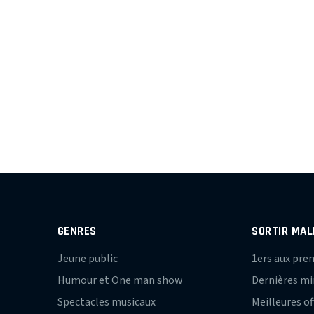
GENRES
SORTIR MAL
Jeune public
1ers aux pre
Humour et One man show
Dernières m
Spectacles musicaux
Meilleures of