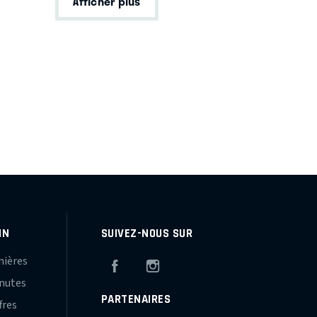
Afficher plus
IN
SUIVEZ-NOUS SUR
mières
Facebook
Instagram
inutes
PARTENAIRES
fres