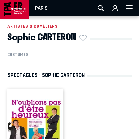
AIX-MARSEILLE
AURAY
CAEN
LA ROCHELLE
PARIS
ROUEN
TOULOUSE
FESTIVAL OFF AVIGNON
ARTISTES & COMÉDIENS
Sophie CARTERON
EN TOURNÉE
COSTUMES
SPECTACLES - SOPHIE CARTERON