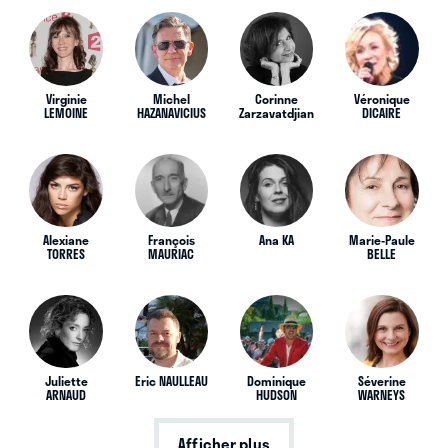
Virginie
Michel
Corinne
Véronique
LEMOINE
HAZANAVICIUS
Zarzavatdjian
DICAIRE
Alexiane
François
Ana KA
Marie-Paule
TORRES
MAURIAC
BELLE
Juliette
Eric NAULLEAU
Dominique
Séverine
ARNAUD
HUDSON
WARNEYS
Afficher plus