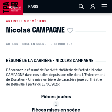
AIX-MARSEILLE
AURAY
CAEN
LA ROCHELLE
PARIS
ROUEN
TOULOUSE
FESTIVAL OFF AVIGNON
ARTISTES & COMÉDIENS
Nicolas CAMPAGNE
EN TOURNÉE
AUTEUR
MISE EN SCÈNE
DISTRIBUTION
RÉSUMÉ DE LA CARRIÈRE - NICOLAS CAMPAGNE
Découvrez le résumé de l'activité théâtrale de l'artiste Nicolas
CAMPAGNE dans nos salles depuis son rôle dans L’Enterrement
de Donatien - Une mise en bière de caractère joué au Théâtre
de Belleville à partir du 13/06/2026 :
Pièces jouées
1
Pièces mises en scène