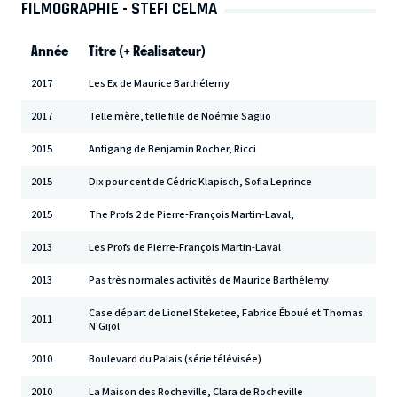
FILMOGRAPHIE - STEFI CELMA
Année
Titre (+ Réalisateur)
2017
Les Ex de Maurice Barthélemy
2017
Telle mère, telle fille de Noémie Saglio
2015
Antigang de Benjamin Rocher, Ricci
2015
Dix pour cent de Cédric Klapisch, Sofia Leprince
2015
The Profs 2 de Pierre-François Martin-Laval,
2013
Les Profs de Pierre-François Martin-Laval
2013
Pas très normales activités de Maurice Barthélemy
Case départ de Lionel Steketee, Fabrice Éboué et Thomas
2011
N'Gijol
2010
Boulevard du Palais (série télévisée)
2010
La Maison des Rocheville, Clara de Rocheville