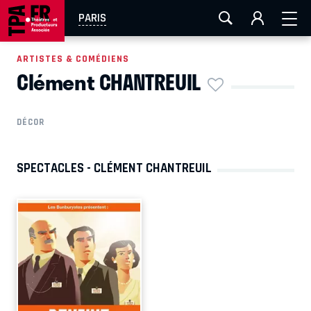
AIX-MARSEILLE
AURAY
CAEN
LA ROCHELLE
PARIS
ROUEN
TOULOUSE
FESTIVAL OFF AVIGNON
ARTISTES & COMÉDIENS
Clément CHANTREUIL
EN TOURNÉE
DÉCOR
SPECTACLES - CLÉMENT CHANTREUIL