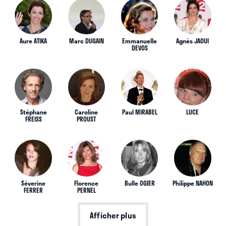
Aure ATIKA
Marc DUGAIN
Emmanuelle
Agnès JAOUI
DEVOS
Stéphane
Caroline
Paul MIRABEL
LUCE
FREISS
PROUST
Séverine
Florence
Bulle OGIER
Philippe NAHON
FERRER
PERNEL
Afficher plus