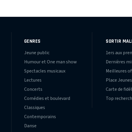
GENRES
SORTIR MAL
Jeune public
1ers aux pre
Humour et One man show
Dernières m
Spectacles musicaux
Meilleures of
Lectures
Place Jeune
Concerts
Carte de fidé
Comédies et boulevard
Top recherc
Classiques
Contemporains
Danse