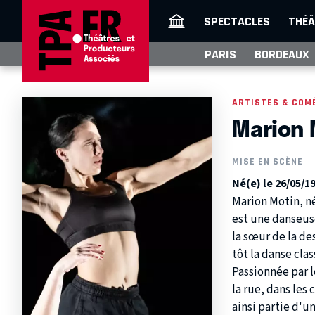
SPECTACLES
THÉÂ
PARIS
BORDEAUX
ARTISTES & COM
Marion 
MISE EN SCÈNE
Né(e) le 26/05/1
Marion Motin, n
est une danseus
la sœur de la de
tôt la danse cla
Passionnée par 
la rue, dans les
ainsi partie d'u