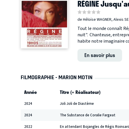
RÉGINE Jusqu'au
de Héloïse WAGNER, Alexis S
Tout le monde connaît Régi
nuit". ​Chanteuse, entrepr
habite notre imaginaire col
En savoir plus
FILMOGRAPHIE - MARION MOTIN
Année
Titre (+ Réalisateur)
2024
Joli Joli de Diastème
2024
The Substance de Coralie Fargeat
2022
En attendant Bojangles de Régis Roinsar