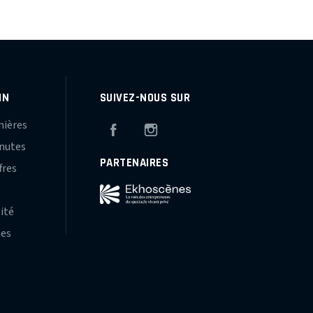
IN
SUIVEZ-NOUS SUR
mières
Facebook
Instagram
inutes
PARTENAIRES
fres
s
lité
hes