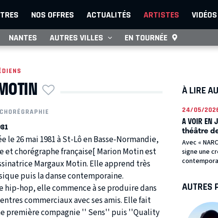
TRES
NOS OFFRES
ACTUALITÉS
ARTISTES
VIDÉOS
NANTES
AUTRES VILLES
EN TOURNÉE
ÉDIENS
MOTIN
À LIRE A
24/05/202
CHORÉGRAPHIE
A VOIR EN 
981
théâtre de
ée le 26 mai 1981 à St-Lô en Basse-Normandie,
Avec « NARC
e et chorégraphe française[ Marion Motin est
signe une c
contemporain
ssinatrice Margaux Motin. Elle apprend très
ssique puis la danse contemporaine.
AUTRES 
le hip-hop, elle commence à se produire dans
 centres commerciaux avec ses amis. Elle fait
ne première compagnie '' Sens'' puis ''Quality