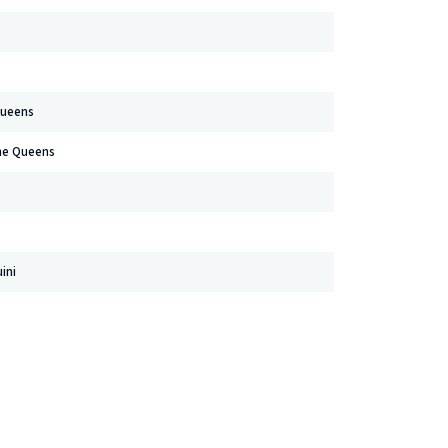
Queens
the Queens
ini