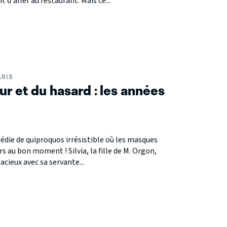
t d'aller au restaurant. Mais ce...
ARIS
ur et du hasard : les années
édie de quiproquos irrésistible où les masques
 au bon moment ! Silvia, la fille de M. Orgon,
cieux avec sa servante...