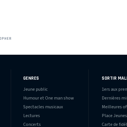
OPHER
GENRES
SORTIR MAL
Jeune public
1ers aux pre
Humour et One man show
Dernières m
Spectacles musicaux
Meilleures of
Lectures
Place Jeune
Concerts
Carte de fidé