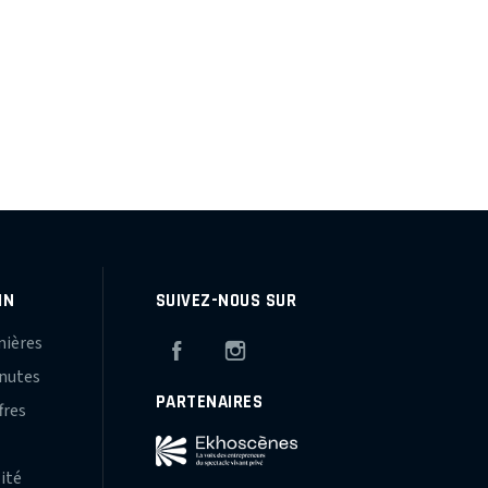
IN
SUIVEZ-NOUS SUR
mières
Facebook
Instagram
inutes
PARTENAIRES
fres
s
lité