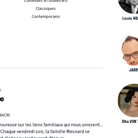
Comédies et boulevard
Classiques
Contemporains
Louis A
JARR
S
le
BACRI
Dita VON 
ureuse sur les liens familiaux qui nous unissent...
 Chaque vendredi soir, la famille Mesnard se