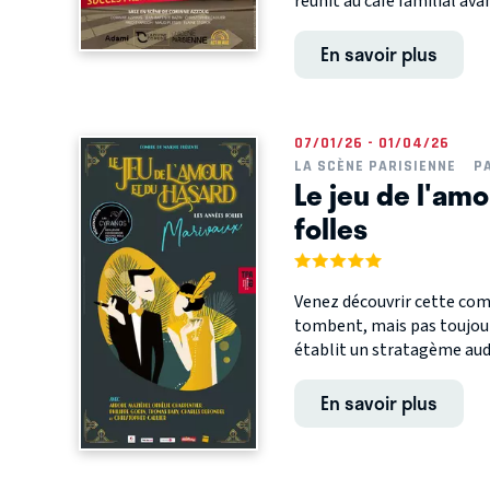
réunit au café familial avan
En savoir plus
07/01/26 - 01/04/26
LA SCÈNE PARISIENNE
P
Le jeu de l'amo
folles
Venez découvrir cette com
tombent, mais pas toujours
établit un stratagème auda
En savoir plus