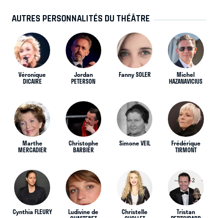
AUTRES PERSONNALITÉS DU THÉÂTRE
Véronique
Jordan
Fanny SOLER
Michel
DICAIRE
PETERSON
HAZANAVICIUS
Marthe
Christophe
Simone VEIL
Frédérique
MERCADIER
BARBIER
TIRMONT
Cynthia FLEURY
Ludivine de
Christelle
Tristan