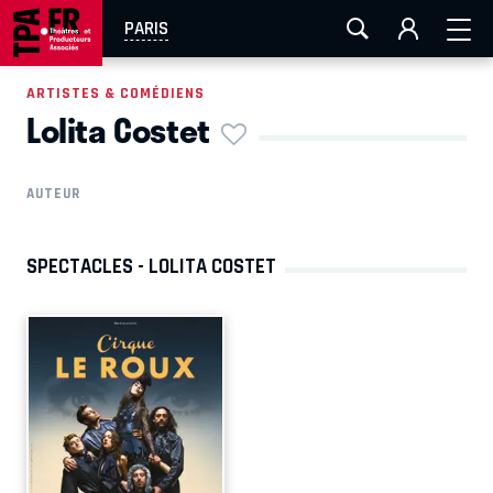
AIX-MARSEILLE
AURAY
CAEN
LA ROCHELLE
PARIS
ROUEN
TOULOUSE
FESTIVAL OFF AVIGNON
ARTISTES & COMÉDIENS
Lolita Costet
EN TOURNÉE
AUTEUR
SPECTACLES - LOLITA COSTET