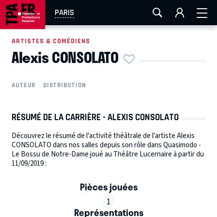
AIX-MARSEILLE
AURAY
CAEN
LA ROCHELLE
PARIS
ROUEN
TOULOUSE
FESTIVAL OFF AVIGNON
ARTISTES & COMÉDIENS
Alexis CONSOLATO
EN TOURNÉE
AUTEUR
DISTRIBUTION
RÉSUMÉ DE LA CARRIÈRE - ALEXIS CONSOLATO
Découvrez le résumé de l'activité théâtrale de l'artiste Alexis
CONSOLATO dans nos salles depuis son rôle dans Quasimodo -
Le Bossu de Notre-Dame joué au Théâtre Lucernaire à partir du
11/09/2019 :
Pièces jouées
1
Représentations