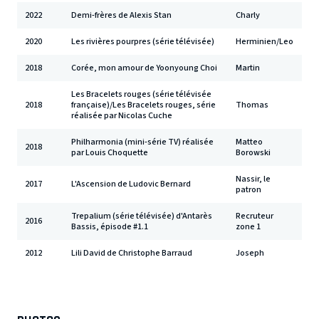
2022
Demi-frères de Alexis Stan
Charly
2020
Les rivières pourpres (série télévisée)
Herminien/Leo
2018
Corée, mon amour de Yoonyoung Choi
Martin
Les Bracelets rouges (série télévisée
2018
française)/Les Bracelets rouges, série
Thomas
réalisée par Nicolas Cuche
Philharmonia (mini-série TV) réalisée
Matteo
2018
par Louis Choquette
Borowski
Nassir, le
2017
L'Ascension de Ludovic Bernard
patron
Trepalium (série télévisée) d'Antarès
Recruteur
2016
Bassis, épisode #1.1
zone 1
2012
Lili David de Christophe Barraud
Joseph