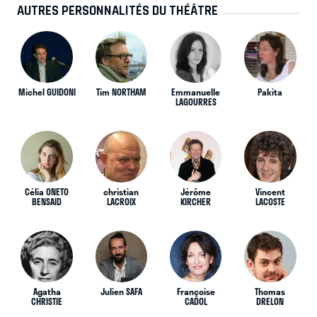
AUTRES PERSONNALITÉS DU THÉÂTRE
Michel GUIDONI
Tim NORTHAM
Emmanuelle
Pakita
LAGOURRES
Célia ONETO
christian
Jérôme
Vincent
BENSAID
LACROIX
KIRCHER
LACOSTE
Agatha
Julien SAFA
Françoise
Thomas
CHRISTIE
CADOL
DRELON