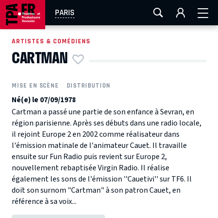
AIX-MARSEILLE
AURAY
CAEN
LA ROCHELLE
PARIS
ROUEN
TOULOUSE
FESTIVAL OFF AVIGNON
ARTISTES & COMÉDIENS
CARTMAN
EN TOURNÉE
MISE EN SCÈNE
DISTRIBUTION
Né(e) le 07/09/1978
Cartman a passé une partie de son enfance à Sevran, en
région parisienne. Après ses débuts dans une radio locale,
il rejoint Europe 2 en 2002 comme réalisateur dans
l'émission matinale de l'animateur Cauet. Il travaille
ensuite sur Fun Radio puis revient sur Europe 2,
nouvellement rebaptisée Virgin Radio. Il réalise
également les sons de l'émission ''Cauetivi'' sur TF6. Il
doit son surnom "Cartman" à son patron Cauet, en
référence à sa voix...