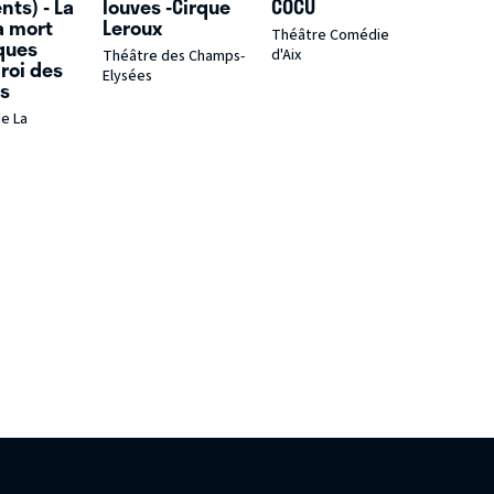
nts) - La
louves -Cirque
COCU
la mort
Leroux
Théâtre Comédie
ques
d'Aix
Théâtre des Champs-
 roi des
Elysées
is
e La