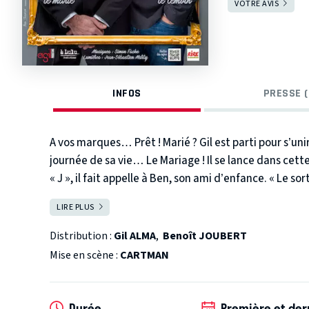
VOTRE AVIS
INFOS
PRESSE (
A vos marques… Prêt ! Marié ? Gil est parti pour s’unir
journée de sa vie… Le Mariage ! Il se lance dans cet
« J », il fait appelle à Ben, son ami d’enfance. « Le sort
est-ce le bon choix ?
Voilà
Gil & Ben
réunis
pour prépa
LIRE PLUS
FERMER
personnages plus fous et excentriques les uns que les
la rencontre de Wedding planners, en Belgique pour 
Distribution :
Gil ALMA
,
Benoît JOUBERT
soirée et de retour en France pour choisir l’église ! 
Mise en scène :
CARTMAN
préparatifs qui feront de cette future journée, une 
sont amis depuis plus de 10 ans. Un véritable coup de
s’amusent et renouent avec l’humour à sketchs ! Tous
Durée
Première et der