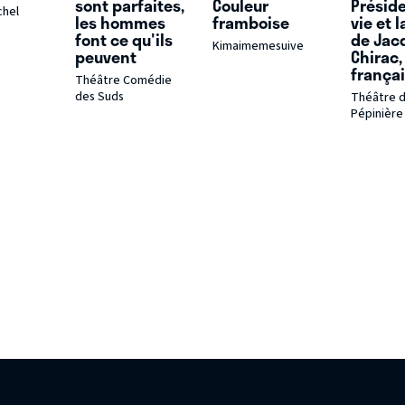
sont parfaites,
Couleur
Préside
chel
les hommes
framboise
vie et 
font ce qu'ils
de Jac
Kimaimemesuive
peuvent
Chirac,
frança
Théâtre Comédie
des Suds
Théâtre d
Pépinière