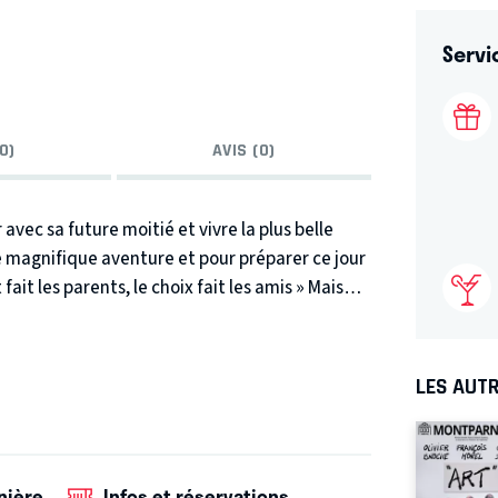
Servi
0)
AVIS (0)
 avec sa future moitié et vivre la plus belle
te magnifique aventure et pour préparer ce jour
 fait les parents, le choix fait les amis » Mais
rer cet évènement ! Ils rencontreront des
 autres ! Un vrai voyage ! En Amérique latine, à
dénicher les meilleurs animateurs pour cette
LES AUTR
Venez avec eux, remontez le temps et vivez les
réussite ! Ou pas…
Dans la vraie vie,
Gil
et
Ben
 foudre artistique et humain. Sur scène, ils
 les ingrédients sont là pour un spectacle
nière
Infos et réservations