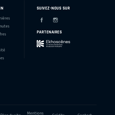
IN
SUIVEZ-NOUS SUR
mières
Facebook
Instagram
inutes
PARTENAIRES
fres
s
lité
hes
Mentions