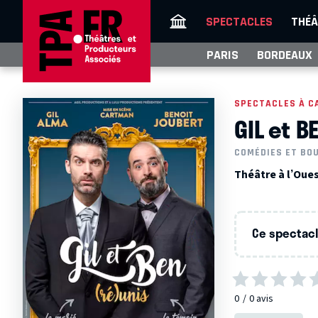
SPECTACLES
THÉÂ
PARIS
BORDEAUX
SPECTACLES À C
GIL et B
COMÉDIES ET BO
Théâtre à l’Oue
Ce spectacle
0
0
avis