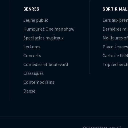
GENRES
SORTIR MAL
Jeune public
1ers aux pre
Humour et One man show
Dernières m
Spectacles musicaux
Meilleures of
Lectures
Place Jeune
Concerts
Carte de fidé
Comédies et boulevard
Top recherc
Classiques
Contemporains
Danse