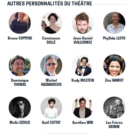
AUTRES PERSONNALITÉS DU THÉÂTRE
Bruno COPPENS
Constance
Jean-Daniel
Phyllida LLOYD
DOLLÉ
VUILLERMOZ
Dominique
Michel
Rudy MILSTEIN
Zita HANROT
THOMAS
HAZANAVICIUS
Melki IZZOUZI
Gaël COTTAT
Aurélien WIIK
Les Frères
GRIMM