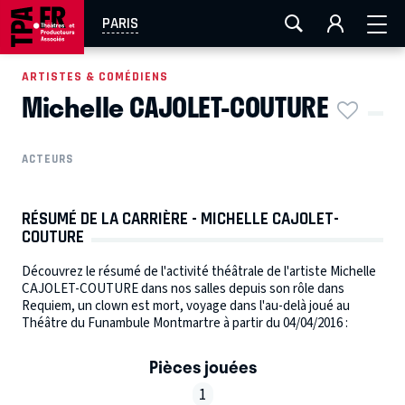
AIX-MARSEILLE
AURAY
CAEN
LA ROCHELLE
PARIS
ROUEN
TOULOUSE
FESTIVAL OFF AVIGNON
ARTISTES & COMÉDIENS
Michelle CAJOLET-COUTURE
EN TOURNÉE
ACTEURS
RÉSUMÉ DE LA CARRIÈRE - MICHELLE CAJOLET-
COUTURE
Découvrez le résumé de l'activité théâtrale de l'artiste Michelle
CAJOLET-COUTURE dans nos salles depuis son rôle dans
Requiem, un clown est mort, voyage dans l'au-delà joué au
Théâtre du Funambule Montmartre à partir du 04/04/2016 :
Pièces jouées
1