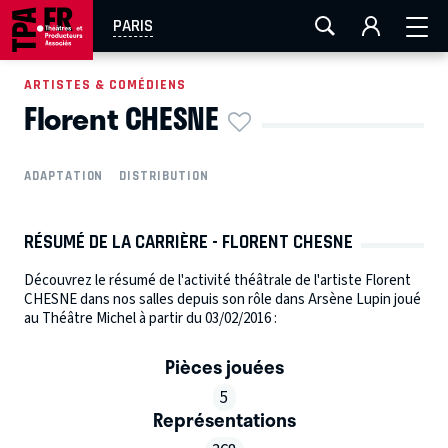
AIX-MARSEILLE
AURAY
CAEN
LA ROCHELLE
PARIS
ROUEN
TOULOUSE
FESTIVAL OFF AVIGNON
ARTISTES & COMÉDIENS
Florent CHESNE
EN TOURNÉE
ADAPTATION
DISTRIBUTION
RÉSUMÉ DE LA CARRIÈRE - FLORENT CHESNE
Découvrez le résumé de l'activité théâtrale de l'artiste Florent
CHESNE dans nos salles depuis son rôle dans Arsène Lupin joué
au Théâtre Michel à partir du 03/02/2016 :
Pièces jouées
5
Représentations