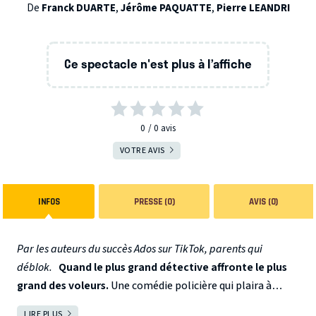
De
Franck DUARTE
,
Jérôme PAQUATTE
,
Pierre LEANDRI
Ce spectacle n'est plus à l’affiche
0
0
avis
VOTRE AVIS
INFOS
PRESSE (0)
AVIS (0)
Par les auteurs du succès Ados sur TikTok, parents qui
déblok.
Quand le plus grand détective affronte le plus
grand des voleurs.
Une comédie policière qui plaira à
toute la famille.
Quand le plus grand détective affronte le
LIRE PLUS
FERMER