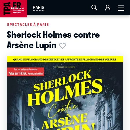
AIX-MARSEILLE
AURAY
CAEN
LA ROCHELLE
PARIS
ROUEN
TOULOUSE
FESTIVAL OFF AVIGNON
SPECTACLES À PARIS
Sherlock Holmes contre
EN TOURNÉE
Arsène Lupin