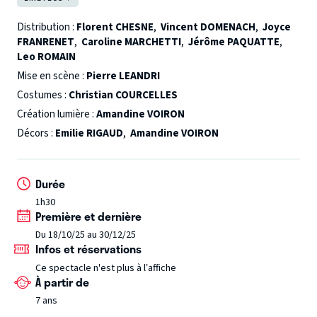
plus grand des voleurs. Tableaux, bijoux, lingots d’or…
rien ne résiste à Arsène Lupin qui accomplit ses vols avec
Distribution :
Florent CHESNE
,
Vincent DOMENACH
,
Joyce
FRANRENET
,
Caroline MARCHETTI
,
Jérôme PAQUATTE
,
panache en se jouant facilement de la police française.
Leo ROMAIN
Mais de l’autre côté de la manche, le célèbre détective
Mise en scène :
Pierre LEANDRI
Sherlock Holmes est piqué par ce personnage et se donne
Costumes :
Christian COURCELLES
pour mission d’arrêter le célèbre voleur en 48 heures.
Création lumière :
Amandine VOIRON
Commence alors un jeu de labyrinthe drôle et enjoué sur
Décors :
Emilie RIGAUD
,
Amandine VOIRON
fond de vol de diamant et d’histoire d’amour.
Une comédie
policière moderne et familiale avec 6 comédiens sur scène
qui interprètent 13 personnages à un rythme effréné.
Le
Durée
saviez-vous ?
D’après les personnages d’Arthur Conan
1h30
Doyle et Maurice Leblanc. Inspiré de la pièce « Arsène Lupin
Première et dernière
contre Herlock Sholmes », de Victor Darlay et Henry de
Du 18/10/25 au 30/12/25
Gorsse
Infos et réservations
Ce spectacle n'est plus à l’affiche
À partir de
7 ans