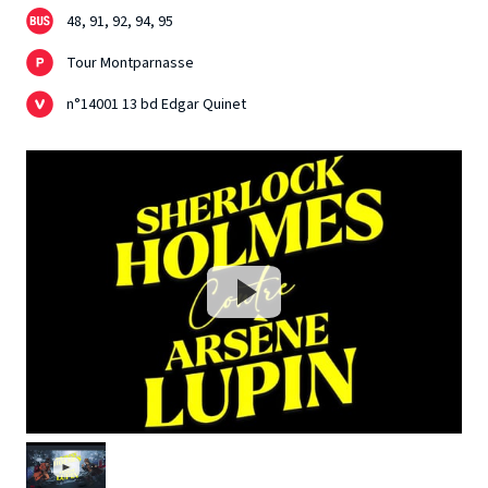
48, 91, 92, 94, 95
Tour Montparnasse
n°14001 13 bd Edgar Quinet