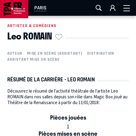
AIX-MARSEILLE
AURAY
CAEN
LA ROCHELLE
PARIS
ROUEN
TOULOUSE
FESTIVAL OFF AVIGNON
ARTISTES & COMÉDIENS
Leo ROMAIN
EN TOURNÉE
AUTEUR
MISE EN SCÈNE (ASSISTANT)
DISTRIBUTION
ASSISTANT MISE EN SCÈNE
RÉSUMÉ DE LA CARRIÈRE - LEO ROMAIN
Découvrez le résumé de l'activité théâtrale de l'artiste Leo
ROMAIN dans nos salles depuis son rôle dans Magic Box joué au
Théâtre de la Renaissance à partir du 13/01/2018 :
Pièces jouées
1
Pièces mises en scène